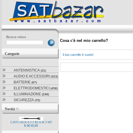
Ricerca veloce
Cosa c'è nel mio carrello?
Categorie
Il tuo carrello è vuoto!
ANTENNISTICA
(31)
AUDIO E ACCESSORI
(323)
BATTERIE
(67)
ELETTRODOMESTICI
(458)
ILLUMINAZIONE
(248)
SICUREZZA
(70)
Novità
CAVO JACK 6.3 2 RCA M 3 MT
8.90 EUR