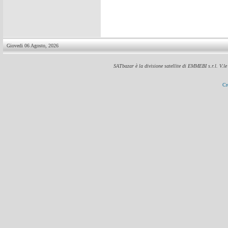
Giovedi 06 Agosto, 2026
SATbazar è la divisione satellite di EMMEBI s.r.l. V.l
Cr