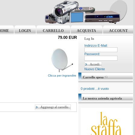
HOME
LOGIN
CARRELLO
ACQUISTA
ACCOUNT
79.00 EUR
Log In
Indirizzo E-Mail:
Password:
Nuovo Cliente
Clicca per ingrandire
Carrello spesa
0 prodotti ...è vuoto
La nostra azienda agricola