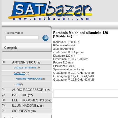
Parabola Melchioni alluminio 120
Ricerca veloce
[120 Melchion]
modello AF 120 TRX
Riflettore Alluminio
Categorie
attacco Alluminio
confezione Box 1 pezzo
Diametro 120 cm
Dimensioni 1100 x 1200 cm
ANTENNISTICA
Focale 710 mm
(31)
Efficienza > 70%
-
DIGITALE TERRESTRE
(19)
Spessore attacco 2 mm
Guadagno @ 10,7 GHz 40,8 dB
-
SATELLITE
(12)
Guadagno @ 11,7 GHz 41,5 dB
- -
ANTENNE PARABOLICHE
(6)
Guadagno @ 12,5 GHz 42,0 dB
- -
LNB
(6)
AUDIO E ACCESSORI
(323)
BATTERIE
(67)
ELETTRODOMESTICI
(458)
ILLUMINAZIONE
(248)
SICUREZZA
(70)