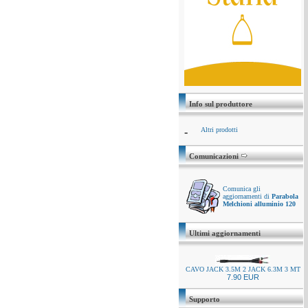
Info sul produttore
-
Altri prodotti
Comunicazioni
Comunica gli
aggiornamenti di
Parabola
Melchioni alluminio 120
Ultimi aggiornamenti
CAVO JACK 3.5M 2 JACK 6.3M 3 MT
7.90 EUR
Supporto