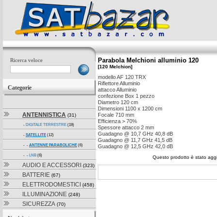
Parabola Melchioni alluminio 120
Ricerca veloce
[120 Melchion]
modello AF 120 TRX
Riflettore Alluminio
Categorie
attacco Alluminio
confezione Box 1 pezzo
Diametro 120 cm
Dimensioni 1100 x 1200 cm
ANTENNISTICA
Focale 710 mm
(31)
Efficienza > 70%
-
DIGITALE TERRESTRE
(19)
Spessore attacco 2 mm
Guadagno @ 10,7 GHz 40,8 dB
-
SATELLITE
(12)
Guadagno @ 11,7 GHz 41,5 dB
- -
ANTENNE PARABOLICHE
(6)
Guadagno @ 12,5 GHz 42,0 dB
- -
LNB
(6)
Questo prodotto è stato aggi
AUDIO E ACCESSORI
(323)
BATTERIE
(67)
ELETTRODOMESTICI
(458)
ILLUMINAZIONE
(248)
SICUREZZA
(70)