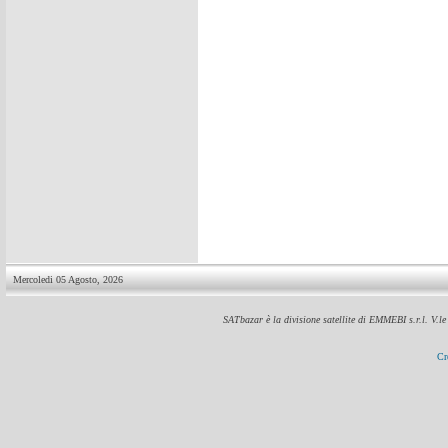
Mercoledi 05 Agosto, 2026
SATbazar è la divisione satellite di EMMEBI s.r.l. V.l
Cr