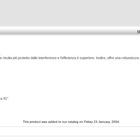
H
.
e risulta più protetto dalle interferenze e l'efficienza è superiore. Inoltre, offre una robus
 a 41°
This product was added to our catalog on Friday 23 January, 2004.