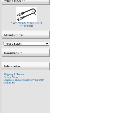
What's New?
CAVO XLR/M XLR/F 15 MT
31.90 EUR
Manufacturers
Downloads
Information
Shipping & Returns
Privacy Notice
Guarantees and acceptance of your order
Contact Us