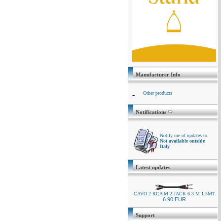
Manufacturer Info
-
Other products
Notifications
Notify me of updates to
Not available outside
Italy
Latest updates
CAVO 2 RCA M 2 JACK 6.3 M 1.5MT
6.90 EUR
Support