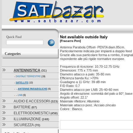
Not available outside Italy
Quick Find
[Fracarro Pen]
Antenna Parabola Offset- PENTA diam.85cm.
Particolarmente indicata per impianti a doppio feed 
Categories
Grazie alla sua particolare forma a rombo, il segnal
rispondente alle più rigide normative europee.
Frequenza di ricezione: 10.70-12.75 GHz
ANTENNISTICA
Dimensioni: 775 x 775 mm
(31)
Diametro attacco a palo: 35-80 mm
-
DIGITALE TERRESTRE
(19)
Efficienza banda Ku: >70%
Guadagno a 11 GHz: 39 dB min
-
SATELLITE
(12)
F/D Ratio: 0.7
- -
ANTENNE PARABOLICHE
(6)
Diametro attacco per LNB: 25-40-60 mm
Angolo di elevazione: sommità del palo a 60°; base
- -
LNB
(6)
Angolo offset: 22.1°
AUDIO E ACCESSORI
Materiale riflettore: Alluminio
(323)
Materiale attacco post.: Acciaio zincato
BATTERIE
(67)
Colore : Bianco.
ELETTRODOMESTICI
(458)
ILLUMINAZIONE
(248)
SICUREZZA
(70)