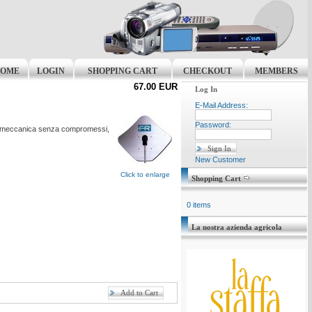
OME
LOGIN
SHOPPING CART
CHECKOUT
MEMBERS
67.00 EUR
Log In
E-Mail Address:
Password:
tezza meccanica senza compromessi,
New Customer
Click to enlarge
Shopping Cart
0 items
La nostra azienda agricola