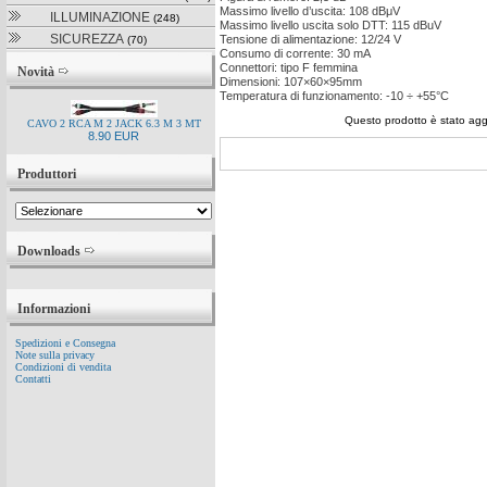
Massimo livello d’uscita: 108 dBμV
ILLUMINAZIONE
(248)
Massimo livello uscita solo DTT: 115 dBuV
SICUREZZA
Tensione di alimentazione: 12/24 V
(70)
Consumo di corrente: 30 mA
Connettori: tipo F femmina
Novità
Dimensioni: 107×60×95mm
Temperatura di funzionamento: -10 ÷ +55°C
Questo prodotto è stato agg
CAVO 2 RCA M 2 JACK 6.3 M 3 MT
8.90 EUR
Produttori
Downloads
Informazioni
Spedizioni e Consegna
Note sulla privacy
Condizioni di vendita
Contatti