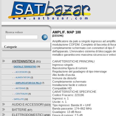
AMPLIF. MAP 100
Ricerca veloce
[223196]
Amplificatore da palo a singolo ingresso ad amplifi
modulazione COFDM. Completo di fascetta di fissag
Categorie
completamente schermato con connettori di tipo 
dell’apparato. L’innovativo sistema di bloccaggio del
metallico garantiscono massima sicurezza e velocità
ANTENNISTICA
CARATTERISTICHE PRINCIPALI
(31)
Ingresso singolo
-
DIGITALE TERRESTRE
(19)
Bassissima figura di rumore
Regolazione del guadagno di tipo interstage
- -
ACCESSORI
(1)
Alto livello d’uscita
- -
ALIMENTATORI
(2)
Immune da disturbi
Completamente schermato
- -
AMPLIFICATORI DA PALO
(7)
Installazione facile e veloce
Compatibile HD
- -
ANTENNE
(5)
CARATTERISTICHE SPECIFICHE
- -
CENTRALINI
(4)
Codice Fracarro: 223196
Ingressi: n. 1
-
SATELLITE
(12)
Uscite: n. 1
AUDIO E ACCESSORI
(323)
Tipo ingresso: Banda III + UHF
Banda passante: 174÷862 MHz
BATTERIE
(67)
Guadagno: 13 dB fisso
ELETTRODOMESTICI
(458)
Figura di rumore: 2,5 dB