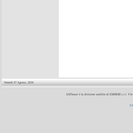
Venerdi 07 Agosto, 2026
SATbazar è la divisione satellite di EMMEBI s.r.l. V.l
Cr