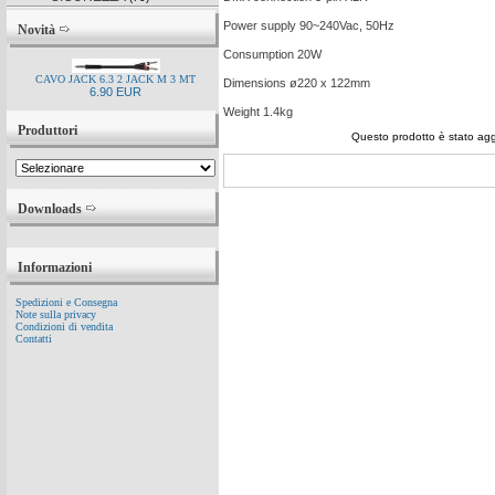
Power supply 90~240Vac, 50Hz
Novità
Consumption 20W
CAVO JACK 6.3 2 JACK M 3 MT
Dimensions ø220 x 122mm
6.90 EUR
Weight 1.4kg
Produttori
Questo prodotto è stato agg
Downloads
Informazioni
Spedizioni e Consegna
Note sulla privacy
Condizioni di vendita
Contatti