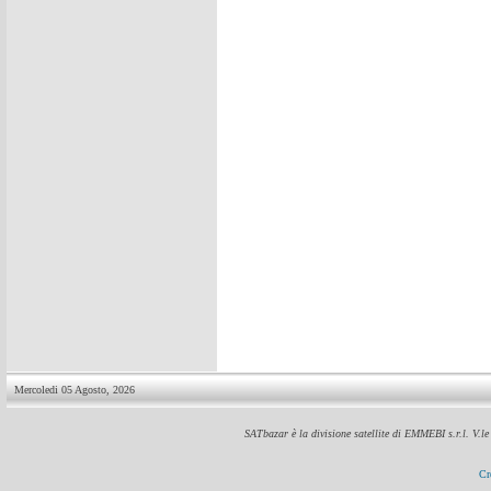
Mercoledi 05 Agosto, 2026
SATbazar è la divisione satellite di EMMEBI s.r.l. V.l
Cr