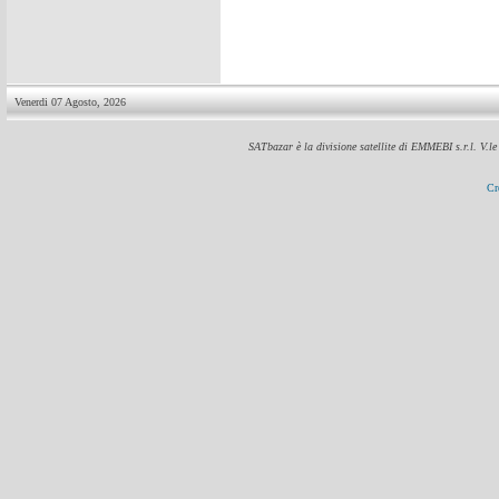
Venerdi 07 Agosto, 2026
SATbazar è la divisione satellite di EMMEBI s.r.l. V.l
Cr