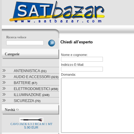
Ricerca veloce
Chiedi all'esperto
Categorie
Nome e cognome:
Indirizzo E-Mail:
ANTENNISTICA
(31)
Domanda:
AUDIO E ACCESSORI
(323)
BATTERIE
(67)
ELETTRODOMESTICI
(458)
ILLUMINAZIONE
(248)
SICUREZZA
(70)
Novità
CAVO JACK 6.3 2 RCA M 1 MT
5.90 EUR