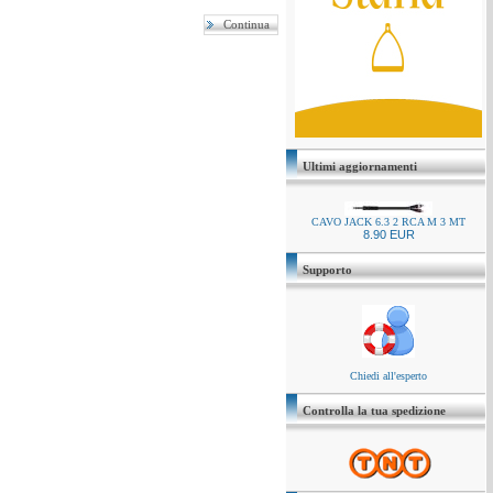
Ultimi aggiornamenti
CAVO JACK 6.3 2 RCA M 3 MT
8.90 EUR
Supporto
Chiedi all'esperto
Controlla la tua spedizione