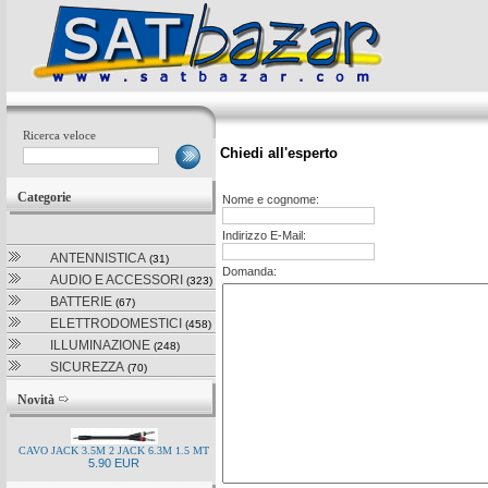
Ricerca veloce
Chiedi all'esperto
Categorie
Nome e cognome:
Indirizzo E-Mail:
ANTENNISTICA
(31)
Domanda:
AUDIO E ACCESSORI
(323)
BATTERIE
(67)
ELETTRODOMESTICI
(458)
ILLUMINAZIONE
(248)
SICUREZZA
(70)
Novità
CAVO JACK 3.5M 2 JACK 6.3M 1.5 MT
5.90 EUR