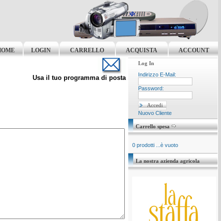
HOME
LOGIN
CARRELLO
ACQUISTA
ACCOUNT
Log In
Indirizzo E-Mail:
Usa il tuo programma di posta
Password:
Nuovo Cliente
Carrello spesa
0 prodotti ...è vuoto
La nostra azienda agricola