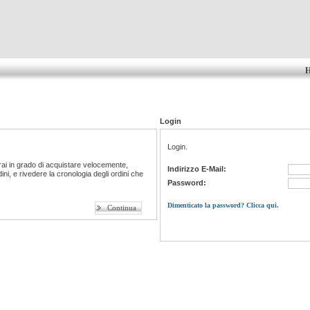
Login
Login.
ai in grado di acquistare velocemente,
Indirizzo E-Mail:
ni, e rivedere la cronologia degli ordini che
Password:
Dimenticato la password? Clicca qui.
Continua