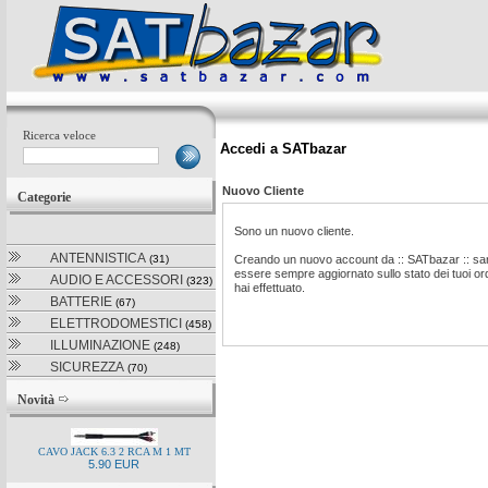
Ricerca veloce
Accedi a SATbazar
Nuovo Cliente
Categorie
Sono un nuovo cliente.
ANTENNISTICA
(31)
Creando un nuovo account da :: SATbazar :: sar
essere sempre aggiornato sullo stato dei tuoi ordi
AUDIO E ACCESSORI
(323)
hai effettuato.
BATTERIE
(67)
ELETTRODOMESTICI
(458)
ILLUMINAZIONE
(248)
SICUREZZA
(70)
Novità
CAVO JACK 6.3 2 RCA M 1 MT
5.90 EUR