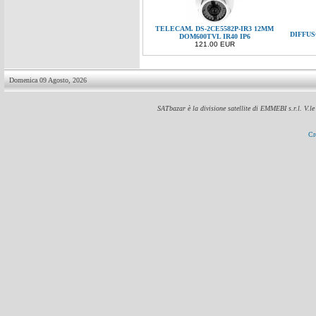
TELECAM. DS-2CE5582P-IR3 12MM
DIFFUS
DOM600TVL IR40 IP6
121.00 EUR
Domenica 09 Agosto, 2026
SATbazar è la divisione satellite di EMMEBI s.r.l. V.l
Cr