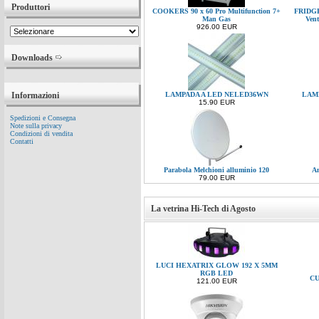
Produttori
COOKERS 90 x 60 Pro Multifunction 7+
FRIDGE
Man Gas
Vent
926.00 EUR
Downloads
Informazioni
LAMPADA A LED NELED36WN
LAM
15.90 EUR
Spedizioni e Consegna
Note sulla privacy
Condizioni di vendita
Contatti
Parabola Melchioni alluminio 120
An
79.00 EUR
La vetrina Hi-Tech di Agosto
LUCI HEXATRIX GLOW 192 X 5MM
RGB LED
CU
121.00 EUR