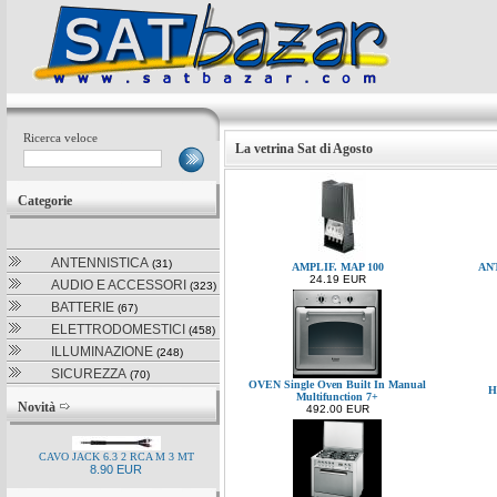
Ricerca veloce
La vetrina Sat di Agosto
Categorie
ANTENNISTICA
(31)
AMPLIF. MAP 100
AN
24.19 EUR
AUDIO E ACCESSORI
(323)
BATTERIE
(67)
ELETTRODOMESTICI
(458)
ILLUMINAZIONE
(248)
SICUREZZA
(70)
OVEN Single Oven Built In Manual
H
Multifunction 7+
Novità
492.00 EUR
CAVO JACK 6.3 2 RCA M 3 MT
8.90 EUR