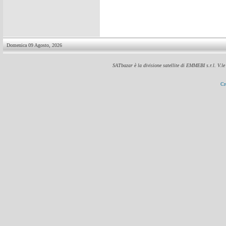
Domenica 09 Agosto, 2026
SATbazar è la divisione satellite di EMMEBI s.r.l. V.l
Cr