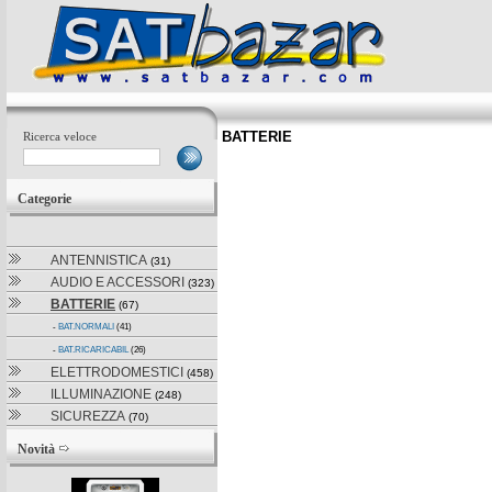
BATTERIE
Ricerca veloce
Categorie
ANTENNISTICA
(31)
AUDIO E ACCESSORI
(323)
BATTERIE
(67)
-
BAT.NORMALI
(41)
-
BAT.RICARICABIL
(26)
ELETTRODOMESTICI
(458)
ILLUMINAZIONE
(248)
SICUREZZA
(70)
Novità