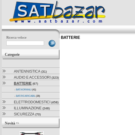
BATTERIE
Ricerca veloce
Categorie
ANTENNISTICA
(31)
AUDIO E ACCESSORI
(323)
BATTERIE
(67)
-
BAT.NORMALI
(41)
-
BAT.RICARICABIL
(26)
ELETTRODOMESTICI
(458)
ILLUMINAZIONE
(248)
SICUREZZA
(70)
Novità