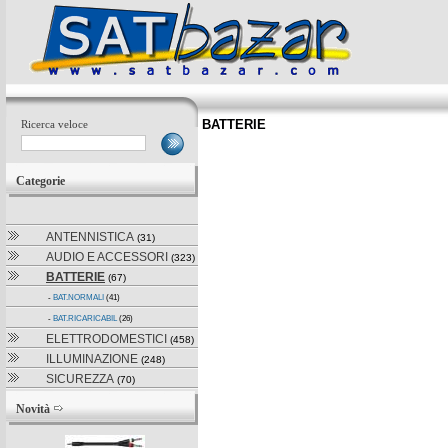
BATTERIE
Ricerca veloce
Categorie
ANTENNISTICA
(31)
AUDIO E ACCESSORI
(323)
BATTERIE
(67)
-
BAT.NORMALI
(41)
-
BAT.RICARICABIL
(26)
ELETTRODOMESTICI
(458)
ILLUMINAZIONE
(248)
SICUREZZA
(70)
Novità