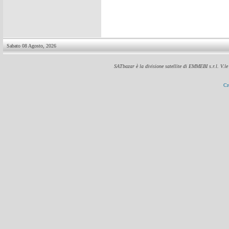
Sabato 08 Agosto, 2026
SATbazar è la divisione satellite di EMMEBI s.r.l. V.l
Cr