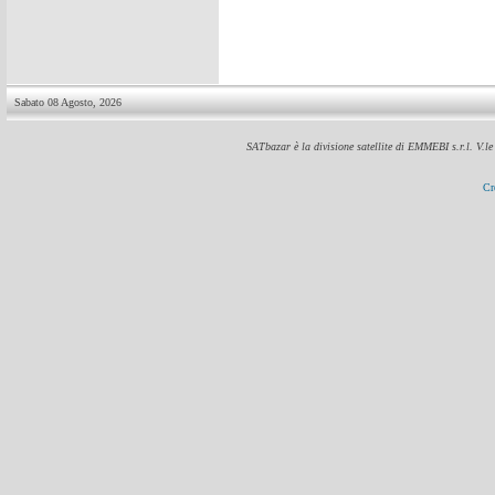
Sabato 08 Agosto, 2026
SATbazar è la divisione satellite di EMMEBI s.r.l. V.l
Cr