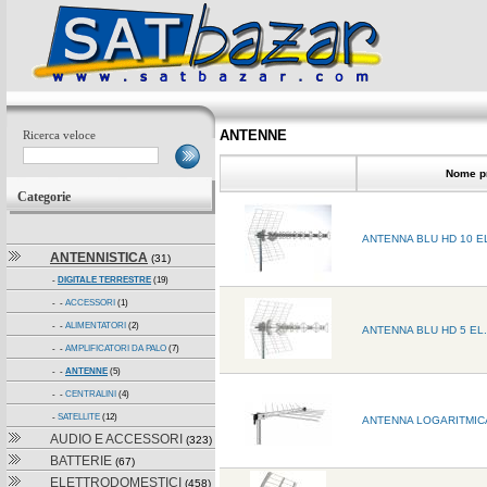
ANTENNE
Ricerca veloce
Nome pr
Categorie
ANTENNA BLU HD 10 E
ANTENNISTICA
(31)
-
DIGITALE TERRESTRE
(19)
- -
ACCESSORI
(1)
- -
ALIMENTATORI
(2)
ANTENNA BLU HD 5 EL.
- -
AMPLIFICATORI DA PALO
(7)
- -
ANTENNE
(5)
- -
CENTRALINI
(4)
-
SATELLITE
(12)
ANTENNA LOGARITMIC
AUDIO E ACCESSORI
(323)
BATTERIE
(67)
ELETTRODOMESTICI
(458)