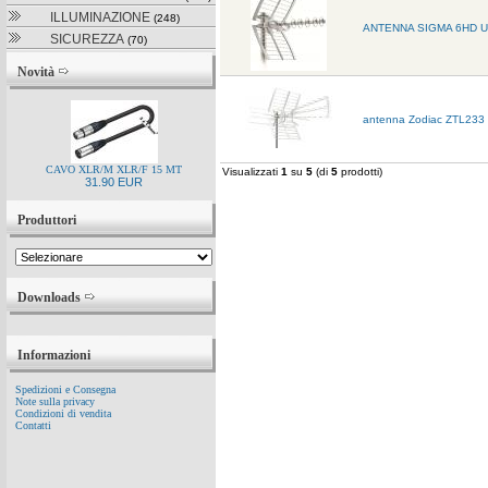
ILLUMINAZIONE
(248)
ANTENNA SIGMA 6HD 
SICUREZZA
(70)
Novità
antenna Zodiac ZTL233 u
CAVO XLR/M XLR/F 15 MT
Visualizzati
1
su
5
(di
5
prodotti)
31.90 EUR
Produttori
Downloads
Informazioni
Spedizioni e Consegna
Note sulla privacy
Condizioni di vendita
Contatti