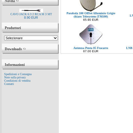
Novità
Parabola 100 OffSet Alluminio Grigio
CAVO JACK 6.3 2 RCA M 3 MT
LN
chiaro Telesystem (TM100)
8.90 EUR
65.90 EUR
Produttori
Antenna Penta 85 Fracarro
LNB 
Downloads
67.00 EUR
Informazioni
Spedizioni e Consegna
Note sulla privacy
Condizioni di vendita
Contatti