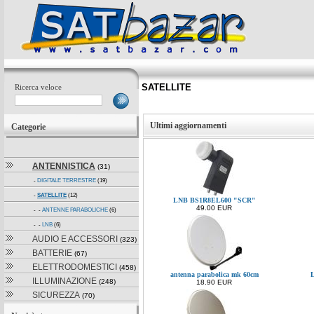
SATELLITE
Ricerca veloce
Ultimi aggiornamenti
Categorie
ANTENNISTICA
(31)
-
DIGITALE TERRESTRE
(19)
-
SATELLITE
(12)
LNB BS1R8EL600 "SCR"
49.00 EUR
- -
ANTENNE PARABOLICHE
(6)
- -
LNB
(6)
AUDIO E ACCESSORI
(323)
BATTERIE
(67)
ELETTRODOMESTICI
(458)
antenna parabolica mk 60cm
L
ILLUMINAZIONE
(248)
18.90 EUR
SICUREZZA
(70)