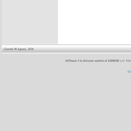
Giovedi 06 Agosto, 2026
SATbazar è la divisione satellite di EMMEBI s.r.l. V.l
Cr