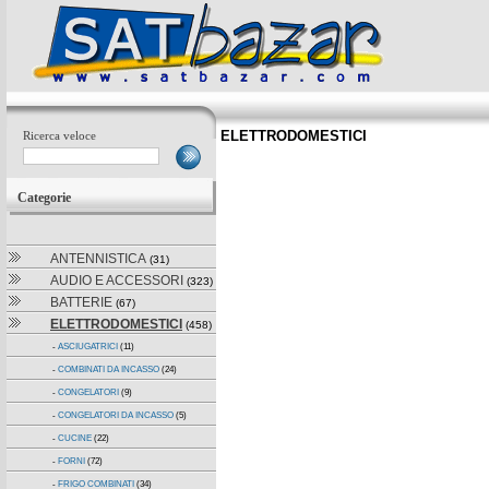
ELETTRODOMESTICI
Ricerca veloce
Categorie
ANTENNISTICA
(31)
AUDIO E ACCESSORI
(323)
BATTERIE
(67)
ELETTRODOMESTICI
(458)
-
ASCIUGATRICI
(11)
-
COMBINATI DA INCASSO
(24)
-
CONGELATORI
(9)
-
CONGELATORI DA INCASSO
(5)
-
CUCINE
(22)
-
FORNI
(72)
-
FRIGO COMBINATI
(34)