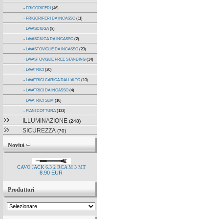
-
FRIGORIFERI
(46)
-
FRIGORIFERI DA INCASSO
(11)
-
LAVASCIUGA
(8)
-
LAVASCIUGA DA INCASSO
(2)
-
LAVASTOVIGLIE DA INCASSO
(23)
-
LAVASTOVIGLIE FREE STANDING
(14)
-
LAVATRICI
(20)
-
LAVATRICI CARICA DALL'ALTO
(10)
-
LAVATRICI DA INCASSO
(4)
-
LAVATRICI SLIM
(10)
-
PIANI COTTURA
(133)
ILLUMINAZIONE
(248)
SICUREZZA
(70)
Novità
CAVO JACK 6.3 2 RCA M 3 MT
8.90 EUR
Produttori