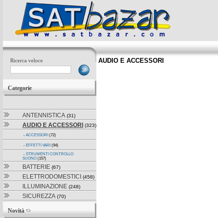
AUDIO E ACCESSORI
Ricerca veloce
Categorie
ANTENNISTICA
(31)
AUDIO E ACCESSORI
(323)
-
ACCESSORI
(72)
-
EFFETTI VARI
(94)
-
STRUMENTI CONTROLLO
SUONO
(157)
BATTERIE
(67)
ELETTRODOMESTICI
(458)
ILLUMINAZIONE
(248)
SICUREZZA
(70)
Novità