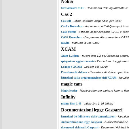
Nokia
Mediamaster 310T
-
Documento PDF riguardante le car
Cas 2
Cas soft
-
Ultimo software disponibile per Cas2
Cas2 e Dreambox
-
documento pdf di Qwerty di istruz
Cas2 xtreme
-
Schema di connessione CAS2 e ricevi
CAS2 Dreambox
-
Diagramma di connessione CAS2 e
cas2ita
-
Manuale d'uso Cas2
XCAM
Xcam 1,2 firm.
-
nuovo firm 1,2 per Xcam da progra
spiegazione aggiornamento
-
Procedura di aggiorname
Loader x XCAM
-
Loader per XCAM
Procedura di sblocco
-
Procedura di sblocco per Xcam
istruzioni sulla programmazione dell'XCAM
-
istruzi
magic cam
Magic loader
-
Magic loader per caricare i penta fi
Infinity
ultimo firm 1.46
-
ultimo firm 1.46 infinity
Documentazioni legge Gasparri
istruzioni del Ministero delle comunicazioni
-
istruzio
Autocertificazione legge Gasparri
-
Autocertificazione
documenti richiesti l.Gasparri
-
Documenti richiesti l