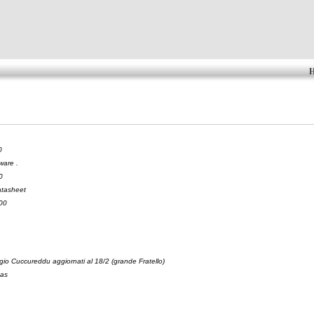
0
ware .
0
tasheet
000
gio Cuccureddu aggiornati al 18/2 (grande Fratello)
cas