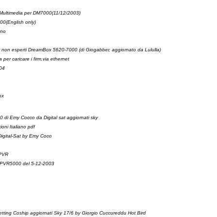
m Multimedia per DM7000(11/12/2003)
00(English only)
ano
 non esperti DreamBox 5620-7000 (di Giogabber, aggiornato da Lululla)
er caricare i firm,via ethernet
004
ox
0 di Emy Cocco da Digital sat aggiornati sky
ioni Italiano pdf
Digital-Sat by Emy Coco
0PVR
er PVR5000 del 5-12-2003
etting Coship aggiornati Sky 17/6 by Giorgio Cuccureddu Hot Bird