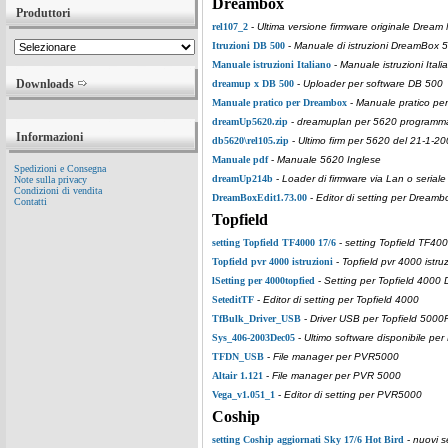
Dreambox
Produttori
rel107_2
-
Ultima versione firmware originale Drea
Itruzioni DB 500
-
Manuale di istruzioni DreamBox 5
Manuale istruzioni Italiano
-
Manuale istruzioni Itali
Downloads
dreamup x DB 500
-
Uploader per software DB 500
Manuale pratico per Dreambox
-
Manuale pratico per
dreamUp5620.zip
-
dreamuplan per 5620 programma p
Informazioni
db5620\rel105.zip
-
Ultimo firm per 5620 del 21-1-2
Manuale pdf
-
Manuale 5620 Inglese
Spedizioni e Consegna
dreamUp214b
-
Loader di firmware via Lan o seriale
Note sulla privacy
Condizioni di vendita
DreamBoxEdit1.73.00
-
Editor di setting per Dreamb
Contatti
Topfield
setting Topfield TF4000 17/6
-
setting Topfield TF400
Topfield pvr 4000 istruzioni
-
Topfield pvr 4000 istruz
lSetting per 4000topfied
-
Setting per Topfield 4000 
SeteditTF
-
Editor di setting per Topfield 4000
TfBulk_Driver_USB
-
Driver USB per Topfield 500
Sys_406-2003Dec05
-
Ultimo software disponibile p
TFDN_USB
-
File manager per PVR5000
Altair 1.121
-
File manager per PVR 5000
Vega_v1.051_1
-
Editor di setting per PVR5000
Coship
setting Coship aggiornati Sky 17/6 Hot Bird
-
nuovi s