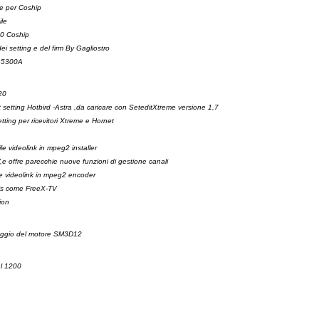
e per Coship
ile
00 Coship
i setting e del firm By Gagliostro
p 5300A
20
setting Hotbird -Astra ,da caricare con SeteditXtreme versione 1,7
tting per ricevitori Xtreme e Hornet
ile videolink in mpeg2 installer
e offre parecchie nuove funzioni di gestione canali
ile videolink in mpeg2 encoder
tis come FreeX-TV
ion
ontaggio del motore SM3D12
al 1200