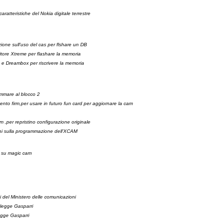
atteristiche del Nokia digitale terrestre
ione sull'uso del cas per flshare un DB
tore Xtreme per flashare la memoria
 Dreambox per riscrivere la memoria
mmare al blocco 2
nto firm,per usare in futuro fun card per aggiornare la cam
 ,per repristino configurazione originale
oni sulla programmazione dell'XCAM
rm su magic cam
ni del Ministero delle comunicazioni
 legge Gasparri
egge Gasparri