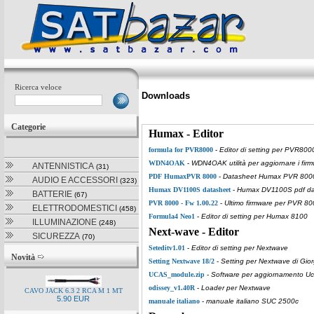
Ricerca veloce
Downloads
Categorie
Humax - Editor
formula for PVR8000
-
Editor di setting per PVR800
WDN4OAK
-
WDN4OAK utilità per aggiornare i firm
ANTENNISTICA
(31)
PDF HumaxPVR 8000
-
Datasheet Humax PVR 800
AUDIO E ACCESSORI
(323)
Humax DV1100S datasheet
-
Humax DV1100S pdf da
BATTERIE
(67)
PVR 8000 - Fw 1.00.22
-
Ultimo firmware per PVR 8
ELETTRODOMESTICI
(458)
Formula4 Neo1
-
Editor di setting per Humax 8100
ILLUMINAZIONE
(248)
Next-wave - Editor
SICUREZZA
(70)
Seteditv1.01
-
Editor di setting per Nextwave
Novità
Setting Nextwave 18/2
-
Setting per Nextwave di Gior
UCAS_module.zip
-
Software per aggiornamento U
odissey_v1.40R
-
Loader per Nextwave
CAVO JACK 6.3 2 RCA M 1 MT
5.90 EUR
manuale italiano
-
manuale italiano SUC 2500c