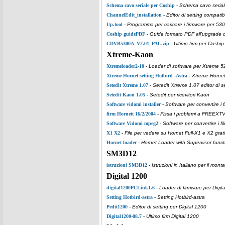
Schema cavo seriale per Coship
-
Schema cavo serial
ChannelEdit_installation
-
Editor di setting compatib
Up.tool
-
Programma per caricare i firmware per 53
Coship guidePDF
-
Guide formato PDF all'upgrade de
CDVB5300A_V2.01_PAL.zip
-
Ultimo firm per Coshi
Xtreme-Kaon
Xtremeloader2-10
-
Loader di software per Xtreme 5
Xtreme-Hornet setting Hotbird -Astra
-
Xtreme-Hornet 
Setedit Xtreme 1.07
-
Setedit Xtreme 1.07 editor di se
Setedit Kaon 1.05
-
Setedit per ricevitori Kaon
Software vidomi installer
-
Software per convertire i f
firm Hornett 16/2/2004
-
Fissa i problemi a FREEXTV,
Software Vidomi mpeg2
-
Software per convertire i f
X1 X2
-
File per vedere su Hornet Full-X1 e X2 gra
Hornet loader
-
Hornet Loader with Supervisor funct
SM3D12
istruzioni SM3D12
-
Istruzioni in Italiano per il m
Digital 1200
digital1200PCLink1.6
-
Loader di firmware per Digit
Setting Hotbird-astra
-
Setting Hotbird-astra
Pedit1200
-
Editor di setting per Digital 1200
Digital1200-08.7
-
Ultimo firm Digital 1200