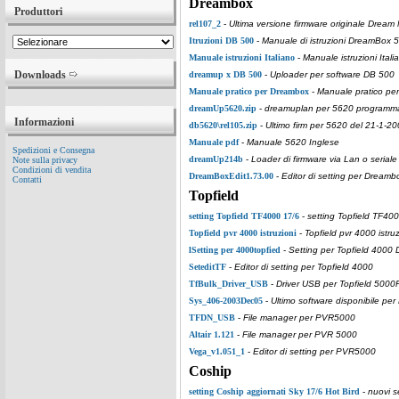
Dreambox
Produttori
rel107_2
-
Ultima versione firmware originale Drea
Itruzioni DB 500
-
Manuale di istruzioni DreamBox 5
Manuale istruzioni Italiano
-
Manuale istruzioni Itali
Downloads
dreamup x DB 500
-
Uploader per software DB 500
Manuale pratico per Dreambox
-
Manuale pratico per
dreamUp5620.zip
-
dreamuplan per 5620 programma p
Informazioni
db5620\rel105.zip
-
Ultimo firm per 5620 del 21-1-2
Manuale pdf
-
Manuale 5620 Inglese
Spedizioni e Consegna
dreamUp214b
-
Loader di firmware via Lan o seriale
Note sulla privacy
Condizioni di vendita
DreamBoxEdit1.73.00
-
Editor di setting per Dreamb
Contatti
Topfield
setting Topfield TF4000 17/6
-
setting Topfield TF400
Topfield pvr 4000 istruzioni
-
Topfield pvr 4000 istruz
lSetting per 4000topfied
-
Setting per Topfield 4000 
SeteditTF
-
Editor di setting per Topfield 4000
TfBulk_Driver_USB
-
Driver USB per Topfield 500
Sys_406-2003Dec05
-
Ultimo software disponibile p
TFDN_USB
-
File manager per PVR5000
Altair 1.121
-
File manager per PVR 5000
Vega_v1.051_1
-
Editor di setting per PVR5000
Coship
setting Coship aggiornati Sky 17/6 Hot Bird
-
nuovi s