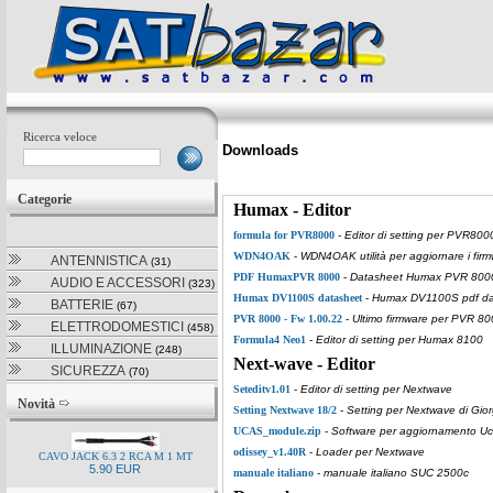
Ricerca veloce
Downloads
Categorie
Humax - Editor
formula for PVR8000
-
Editor di setting per PVR800
WDN4OAK
-
WDN4OAK utilità per aggiornare i firm
ANTENNISTICA
(31)
PDF HumaxPVR 8000
-
Datasheet Humax PVR 800
AUDIO E ACCESSORI
(323)
Humax DV1100S datasheet
-
Humax DV1100S pdf da
BATTERIE
(67)
PVR 8000 - Fw 1.00.22
-
Ultimo firmware per PVR 8
ELETTRODOMESTICI
(458)
Formula4 Neo1
-
Editor di setting per Humax 8100
ILLUMINAZIONE
(248)
Next-wave - Editor
SICUREZZA
(70)
Seteditv1.01
-
Editor di setting per Nextwave
Novità
Setting Nextwave 18/2
-
Setting per Nextwave di Gior
UCAS_module.zip
-
Software per aggiornamento U
odissey_v1.40R
-
Loader per Nextwave
CAVO JACK 6.3 2 RCA M 1 MT
5.90 EUR
manuale italiano
-
manuale italiano SUC 2500c