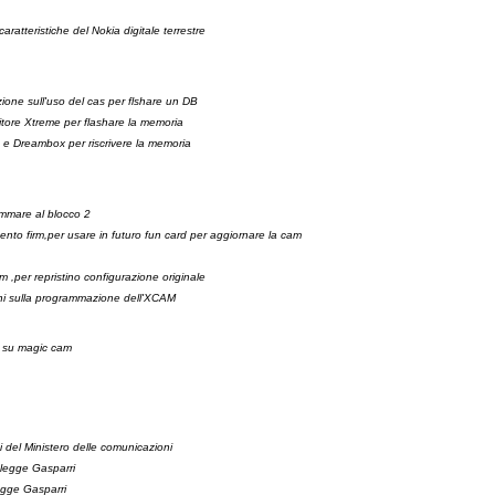
atteristiche del Nokia digitale terrestre
ione sull'uso del cas per flshare un DB
tore Xtreme per flashare la memoria
 Dreambox per riscrivere la memoria
mmare al blocco 2
nto firm,per usare in futuro fun card per aggiornare la cam
 ,per repristino configurazione originale
oni sulla programmazione dell'XCAM
rm su magic cam
ni del Ministero delle comunicazioni
 legge Gasparri
egge Gasparri