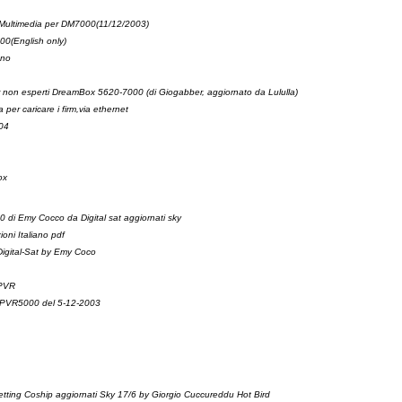
m Multimedia per DM7000(11/12/2003)
00(English only)
ano
 non esperti DreamBox 5620-7000 (di Giogabber, aggiornato da Lululla)
er caricare i firm,via ethernet
004
ox
0 di Emy Cocco da Digital sat aggiornati sky
ioni Italiano pdf
Digital-Sat by Emy Coco
0PVR
er PVR5000 del 5-12-2003
etting Coship aggiornati Sky 17/6 by Giorgio Cuccureddu Hot Bird