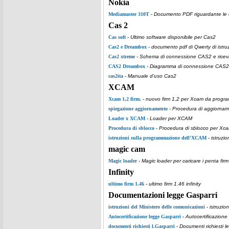
Nokia
Mediamaster 310T
-
Documento PDF riguardante le car
Cas 2
Cas soft
-
Ultimo software disponibile per Cas2
Cas2 e Dreambox
-
documento pdf di Qwerty di istruz
Cas2 xtreme
-
Schema di connessione CAS2 e ricevi
CAS2 Dreambox
-
Diagramma di connessione CAS2 e
cas2ita
-
Manuale d'uso Cas2
XCAM
Xcam 1,2 firm.
-
nuovo firm 1,2 per Xcam da progra
spiegazione aggiornamento
-
Procedura di aggiorname
Loader x XCAM
-
Loader per XCAM
Procedura di sblocco
-
Procedura di sblocco per Xcam
istruzioni sulla programmazione dell'XCAM
-
istruzi
magic cam
Magic loader
-
Magic loader per caricare i penta fi
Infinity
ultimo firm 1.46
-
ultimo firm 1.46 infinity
Documentazioni legge Gasparri
istruzioni del Ministero delle comunicazioni
-
istruzio
Autocertificazione legge Gasparri
-
Autocertificazione
documenti richiesti l.Gasparri
-
Documenti richiesti l