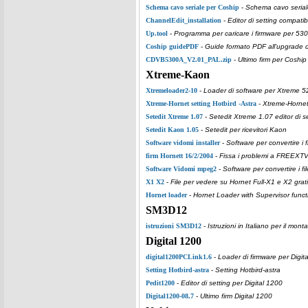
Schema cavo seriale per Coship
-
Schema cavo serial
ChannelEdit_installation
-
Editor di setting compatib
Up.tool
-
Programma per caricare i firmware per 53
Coship guidePDF
-
Guide formato PDF all'upgrade de
CDVB5300A_V2.01_PAL.zip
-
Ultimo firm per Coshi
Xtreme-Kaon
Xtremeloader2-10
-
Loader di software per Xtreme 5
Xtreme-Hornet setting Hotbird -Astra
-
Xtreme-Hornet 
Setedit Xtreme 1.07
-
Setedit Xtreme 1.07 editor di se
Setedit Kaon 1.05
-
Setedit per ricevitori Kaon
Software vidomi installer
-
Software per convertire i f
firm Hornett 16/2/2004
-
Fissa i problemi a FREEXTV,
Software Vidomi mpeg2
-
Software per convertire i f
X1 X2
-
File per vedere su Hornet Full-X1 e X2 gra
Hornet loader
-
Hornet Loader with Supervisor funct
SM3D12
istruzioni SM3D12
-
Istruzioni in Italiano per il m
Digital 1200
digital1200PCLink1.6
-
Loader di firmware per Digit
Setting Hotbird-astra
-
Setting Hotbird-astra
Pedit1200
-
Editor di setting per Digital 1200
Digital1200-08.7
-
Ultimo firm Digital 1200