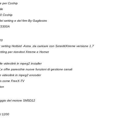
e per Coship
ile
00 Coship
i setting e del firm By Gagliostro
p 5300A
20
setting Hotbird -Astra ,da caricare con SeteditXtreme versione 1,7
tting per ricevitori Xtreme e Hornet
ile videolink in mpeg2 installer
e offre parecchie nuove funzioni di gestione canali
ile videolink in mpeg2 encoder
tis come FreeX-TV
ion
ontaggio del motore SM3D12
al 1200