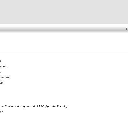
0
ware .
0
tasheet
000
gio Cuccureddu aggiornati al 18/2 (grande Fratello)
cas