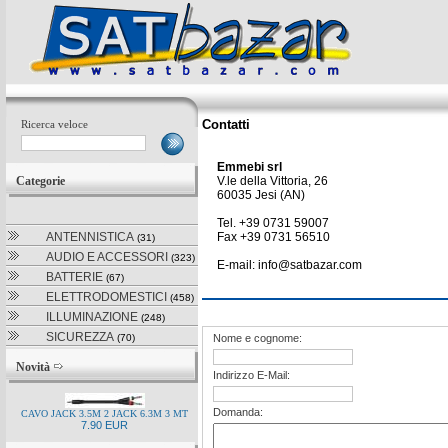
Contatti
Ricerca veloce
Emmebi srl
Categorie
V.le della Vittoria, 26
60035 Jesi (AN)
Tel. +39 0731 59007
ANTENNISTICA
Fax +39 0731 56510
(31)
AUDIO E ACCESSORI
(323)
E-mail: info@satbazar.com
BATTERIE
(67)
ELETTRODOMESTICI
(458)
ILLUMINAZIONE
(248)
SICUREZZA
(70)
Nome e cognome:
Novità
Indirizzo E-Mail:
Domanda:
CAVO JACK 3.5M 2 JACK 6.3M 3 MT
7.90 EUR