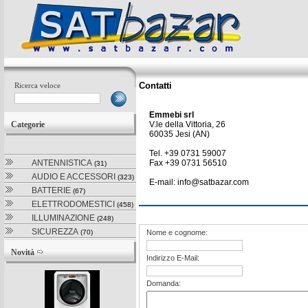
Contatti
Ricerca veloce
Emmebi srl
Categorie
V.le della Vittoria, 26
60035 Jesi (AN)
Tel. +39 0731 59007
ANTENNISTICA
Fax +39 0731 56510
(31)
AUDIO E ACCESSORI
(323)
E-mail: info@satbazar.com
BATTERIE
(67)
ELETTRODOMESTICI
(458)
ILLUMINAZIONE
(248)
SICUREZZA
(70)
Nome e cognome:
Novità
Indirizzo E-Mail:
Domanda: