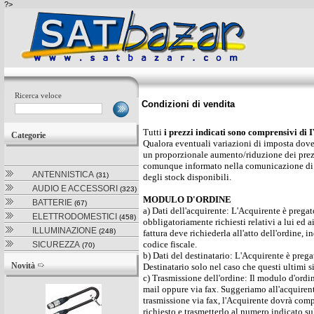
?>
Ricerca veloce
Condizioni di vendita
Tutti
i prezzi indicati sono comprensivi di 
Categorie
Qualora eventuali variazioni di imposta doves
un proporzionale aumento/riduzione dei prez
comunque informato nella comunicazione di av
ANTENNISTICA
(31)
degli stock disponibili.
AUDIO E ACCESSORI
(323)
MODULO D'ORDINE
BATTERIE
(67)
a) Dati dell'acquirente: L'Acquirente è pregat
ELETTRODOMESTICI
(458)
obbligatoriamente richiesti relativi a lui ed a
ILLUMINAZIONE
(248)
fattura deve richiederla all'atto dell'ordine,
codice fiscale.
SICUREZZA
(70)
b) Dati del destinatario: L'Acquirente è prega
Novità
Destinatario solo nel caso che questi ultimi s
c) Trasmissione dell'ordine: Il modulo d'ordi
mail oppure via fax. Suggeriamo all'acquiren
trasmissione via fax, l'Acquirente dovrà comp
richiesto e trasmetterlo al numero indicato s