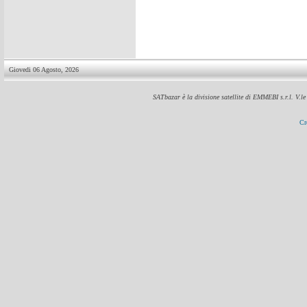
Giovedi 06 Agosto, 2026
SATbazar è la divisione satellite di EMMEBI s.r.l. V.l
Cr